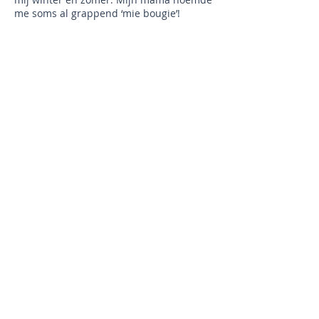
me soms al grappend ‘mie bougie’!
Denk je dat ik degene ben die jou kan
helpen met je (chronische)
hyperventilatie, angst of paniek? Vul dan
mijn contactformulier in via
bovenstaande button en we plannen een
gratis verkennend telefonisch gesprek. Ik
kijk uit naar je reactie!