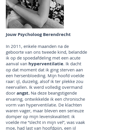
Jouw Psycholoog Berendrecht
In 2011, enkele maanden na de
geboorte van ons tweede kind, belandde
ik op de spoedafdeling met een acute
aanval van
hyperventilatie
. Ik dacht
op dat moment dat ik ging sterven aan
een hersenbloeding. Mijn hoofd voelde
raar: ijl, duizelig, alsof ik ter plekke zou
neervallen. Ik werd volledig overmand
door
angst.
Na deze beangstigende
ervaring, ontwikkelde ik een chronische
vorm van hyperventilatie. De klachten
waren vager, maar bleven een serieuze
domper op mijn levenskwaliteit: ik
voelde me “slecht in mijn vel”, was vaak
moe, had last van hoofdpijn, een ijl