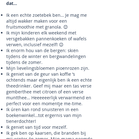
dat…
Ik een echte zoetebek ben… Je mag me
altijd wakker maken voor een
fruitsmoothie met granola. 😊
Ik mijn kinderen elk weekend met
versgebakken pannenkoeken of wafels
verwen, inclusief mezelf! 😉
Ik enorm hou van de bergen: skiën
tijdens de winter en bergwandelingen
tijdens de zomer.
Mijn lievelingsbloemen pioenrozen zijn.
Ik geniet van de geur van koffie ’s
ochtends maar eigenlijk ben ik een echte
theedrinker. Geef mij maar een tas verse
gemberthee met citroen of een verse
muntthee… Heeeeeerlijk verwarmend en
perfect voor een momentje me-time.
Ik úren kan rond snuisteren in een
boekenwinkel…tot ergernis van mijn
tienerdochter!
Ik geniet van tijd voor mezelf.
Ik gek ben op kaarsen, die branden bij
mij winter én zomer. Mijn mama noemde