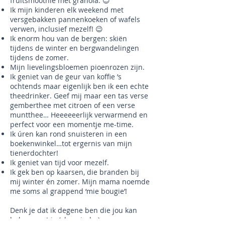
fruitsmoothie met granola. 😊
Ik mijn kinderen elk weekend met
versgebakken pannenkoeken of wafels
verwen, inclusief mezelf! 😉
Ik enorm hou van de bergen: skiën
tijdens de winter en bergwandelingen
tijdens de zomer.
Mijn lievelingsbloemen pioenrozen zijn.
Ik geniet van de geur van koffie ’s
ochtends maar eigenlijk ben ik een echte
theedrinker. Geef mij maar een tas verse
gemberthee met citroen of een verse
muntthee… Heeeeeerlijk verwarmend en
perfect voor een momentje me-time.
Ik úren kan rond snuisteren in een
boekenwinkel…tot ergernis van mijn
tienerdochter!
Ik geniet van tijd voor mezelf.
Ik gek ben op kaarsen, die branden bij
mij winter én zomer. Mijn mama noemde
me soms al grappend ‘mie bougie’!
Denk je dat ik degene ben die jou kan
helpen met je (chronische)