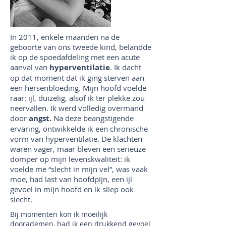
In 2011, enkele maanden na de
geboorte van ons tweede kind, belandde
ik op de spoedafdeling met een acute
aanval van
hyperventilatie
. Ik dacht
op dat moment dat ik ging sterven aan
een hersenbloeding. Mijn hoofd voelde
raar: ijl, duizelig, alsof ik ter plekke zou
neervallen. Ik werd volledig overmand
door
angst.
Na deze beangstigende
ervaring, ontwikkelde ik een chronische
vorm van hyperventilatie. De klachten
waren vager, maar bleven een serieuze
domper op mijn levenskwaliteit: ik
voelde me “slecht in mijn vel”, was vaak
moe, had last van hoofdpijn, een ijl
gevoel in mijn hoofd en ik sliep ook
slecht.
Bij momenten kon ik moeilijk
doorademen, had ik een drukkend gevoel